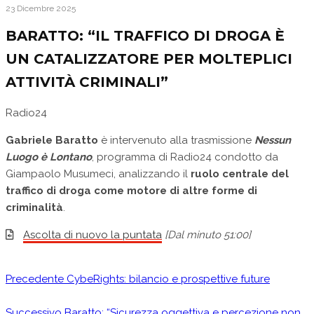
23 Dicembre 2025
BARATTO: “IL TRAFFICO DI DROGA È
UN CATALIZZATORE PER MOLTEPLICI
ATTIVITÀ CRIMINALI”
Radio24
Gabriele Baratto
è intervenuto alla trasmissione
Nessun
Luogo è Lontano
, programma di Radio24 condotto da
Giampaolo Musumeci, analizzando il
ruolo centrale del
traffico di droga come motore di altre forme di
criminalità
.
Ascolta di nuovo la puntata
[Dal minuto 51:00]
Precedente
CybeRights: bilancio e prospettive future
Successivo
Baratto: “Sicurezza oggettiva e percezione non